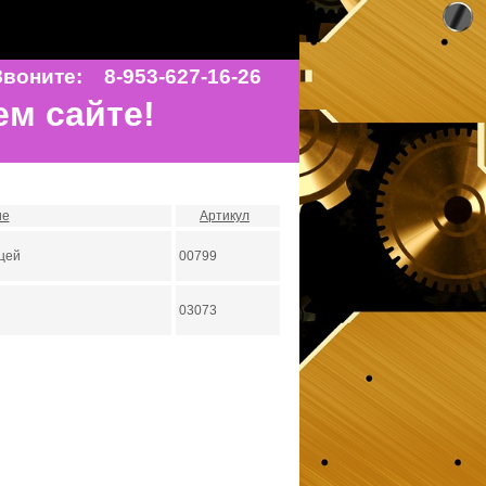
воните: 8-953-627-16-26
ем сайте!
ие
Артикул
ицей
00799
03073