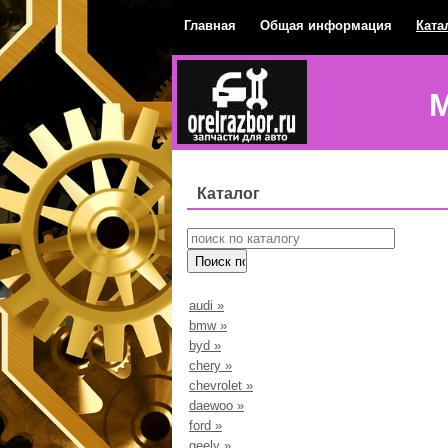
Главная
Общая информация
Ката
М
Каталог
audi
»
bmw
»
byd
»
chery
»
chevrolet
»
daewoo
»
ford
»
geely
»