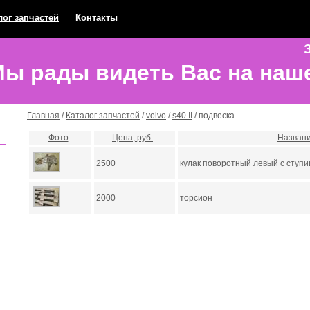
лог запчастей
Контакты
З
ы рады видеть Вас на наш
Главная
/
Каталог запчастей
/
volvo
/
s40 II
/ подвеска
Фото
Цена, руб.
Назван
2500
кулак поворотный левый с ступ
2000
торсион