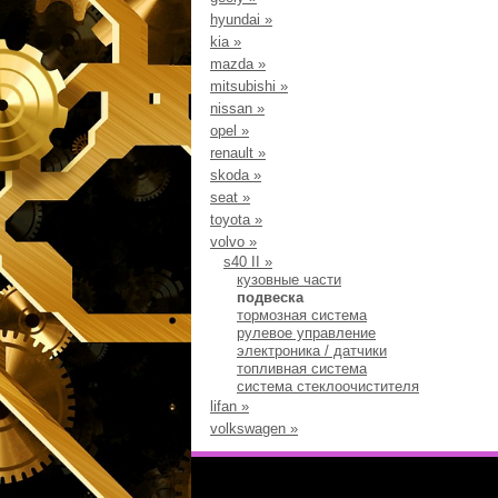
hyundai
»
kia
»
mazda
»
mitsubishi
»
nissan
»
opel
»
renault
»
skoda
»
seat
»
toyota
»
volvo
»
s40 II
»
кузовные части
подвеска
тормозная система
рулевое управление
электроника / датчики
топливная система
система стеклоочистителя
lifan
»
volkswagen
»