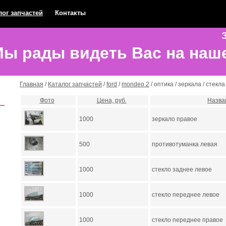
лог запчастей
Контакты
З
ы рады видеть Вас на наш
Главная
/
Каталог запчастей
/
ford
/
mondeo 2
/ оптика / зеркала / стекла
Фото
Цена, руб.
Назва
1000
зеркало правое
500
противотуманка левая
1000
стекло заднее левое
1000
стекло переднее левое
1000
стекло переднее правое