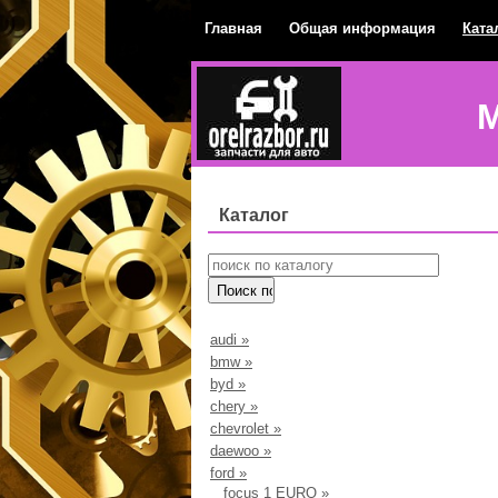
Главная
Общая информация
Ката
М
Каталог
audi
»
bmw
»
byd
»
chery
»
chevrolet
»
daewoo
»
ford
»
focus 1 EURO
»