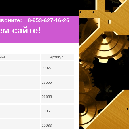
воните: 8-953-627-16-26
ем сайте!
ние
Артикул
09927
17555
06655
10051
10083