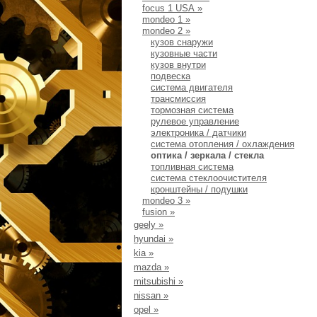
focus 1 USA
»
mondeo 1
»
mondeo 2
»
кузов снаружи
кузовные части
кузов внутри
подвеска
система двигателя
трансмиссия
тормозная система
рулевое управление
электроника / датчики
система отопления / охлаждения
оптика / зеркала / стекла
топливная система
система стеклоочистителя
кронштейны / подушки
mondeo 3
»
fusion
»
geely
»
hyundai
»
kia
»
mazda
»
mitsubishi
»
nissan
»
opel
»