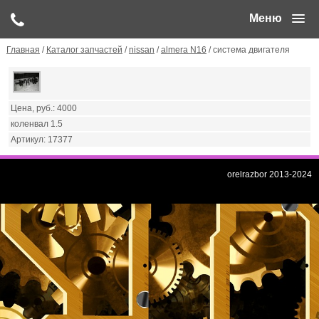
Меню
Главная
/
Каталог запчастей
/
nissan
/
almera N16
/ система двигателя
4000
коленвал 1.5
17377
orelrazbor 2013-2024