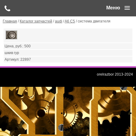
Меню
Главная
/
Каталог запчастей
/
audi
/
A6 C5
/ система двигателя
500
шкив гур
22897
orelrazbor 2013-2024