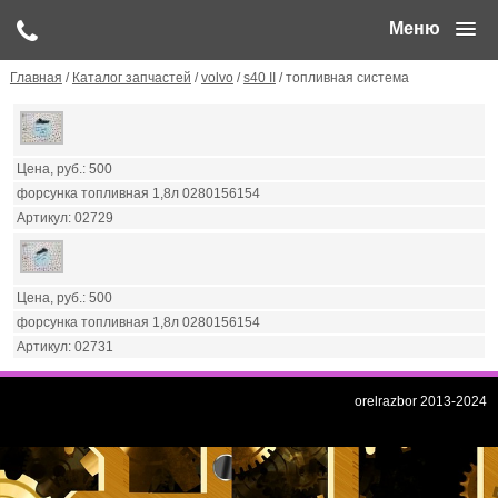
Меню
Главная
/
Каталог запчастей
/
volvo
/
s40 II
/ топливная система
500
форсунка топливная 1,8л 0280156154
02729
500
форсунка топливная 1,8л 0280156154
02731
orelrazbor 2013-2024