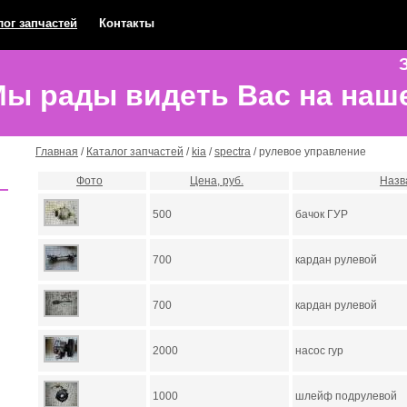
лог запчастей
Контакты
З
ы рады видеть Вас на наш
Главная
/
Каталог запчастей
/
kia
/
spectra
/ рулевое управление
Фото
Цена, руб.
Назв
500
бачок ГУР
700
кардан рулевой
700
кардан рулевой
2000
насос гур
1000
шлейф подрулевой