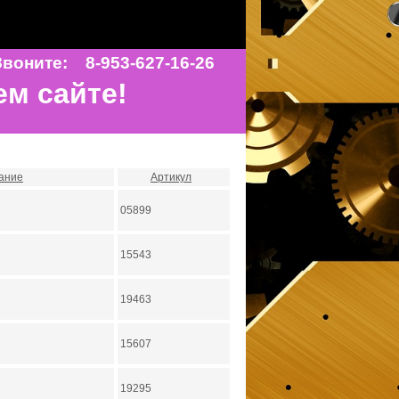
воните: 8-953-627-16-26
ем сайте!
ание
Артикул
05899
15543
19463
15607
19295