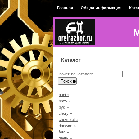
Главная
Общая информация
Ката
М
Каталог
audi
»
bmw
»
byd
»
chery
»
chevrolet
»
daewoo
»
ford
»
geely
»