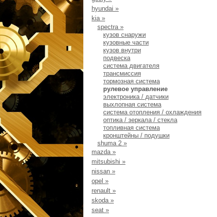
hyundai
»
kia
»
spectra
»
кузов снаружи
кузовные части
кузов внутри
подвеска
система двигателя
трансмиссия
тормозная система
рулевое управление
электроника / датчики
выхлопная система
система отопления / охлаждения
оптика / зеркала / стекла
топливная система
кронштейны / подушки
shuma 2
»
mazda
»
mitsubishi
»
nissan
»
opel
»
renault
»
skoda
»
seat
»