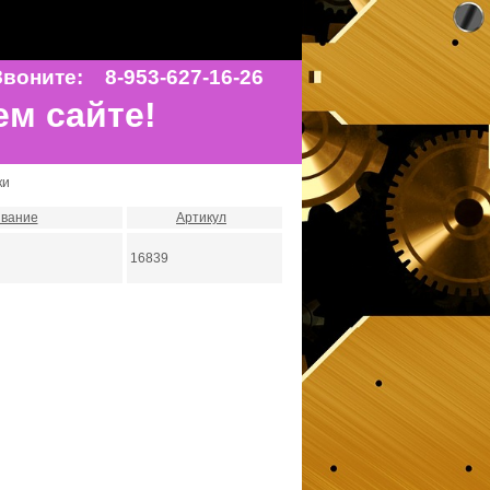
воните: 8-953-627-16-26
ем сайте!
ки
вание
Артикул
16839