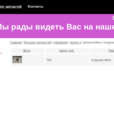
лог запчастей
Контакты
З
ы рады видеть Вас на наш
Главная
/
Каталог запчастей
/
mitsubishi
/
lancer x
/ кронштейны / подуш
Фото
Цена, руб.
Наз
700
подушка мкпп