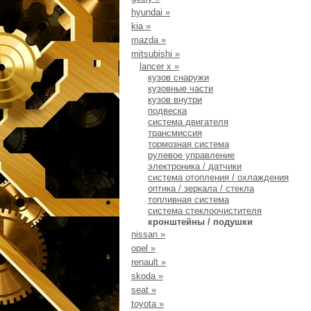
hyundai
»
kia
»
mazda
»
mitsubishi
»
lancer x
»
кузов снаружи
кузовные части
кузов внутри
подвеска
система двигателя
трансмиссия
тормозная система
рулевое управление
электроника / датчики
система отопления / охлаждения
оптика / зеркала / стекла
топливная система
система стеклоочистителя
кронштейны / подушки
nissan
»
opel
»
renault
»
skoda
»
seat
»
toyota
»