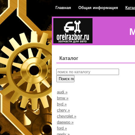
Главная
Общая информация
Ката
М
Каталог
audi
»
bmw
»
byd
»
chery
»
chevrolet
»
daewoo
»
ford
»
geely
»