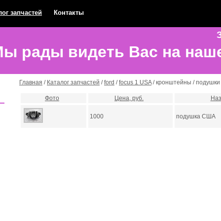
лог запчастей
Контакты
З
ы рады видеть Вас на наш
Главная
/
Каталог запчастей
/
ford
/
focus 1 USA
/ кронштейны / подушки
Фото
Цена, руб.
Наз
1000
подушка США