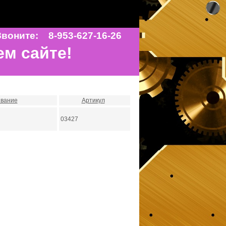
воните: 8-953-627-16-26
ем сайте!
вание
Артикул
03427