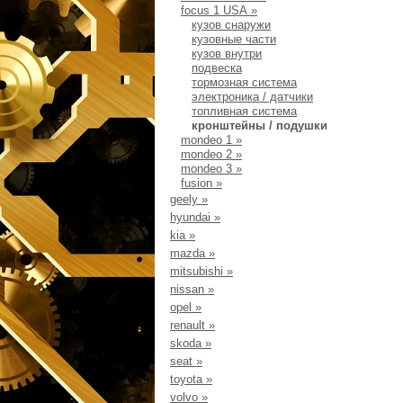
focus 1 USA
»
кузов снаружи
кузовные части
кузов внутри
подвеска
тормозная система
электроника / датчики
топливная система
кронштейны / подушки
mondeo 1
»
mondeo 2
»
mondeo 3
»
fusion
»
geely
»
hyundai
»
kia
»
mazda
»
mitsubishi
»
nissan
»
opel
»
renault
»
skoda
»
seat
»
toyota
»
volvo
»