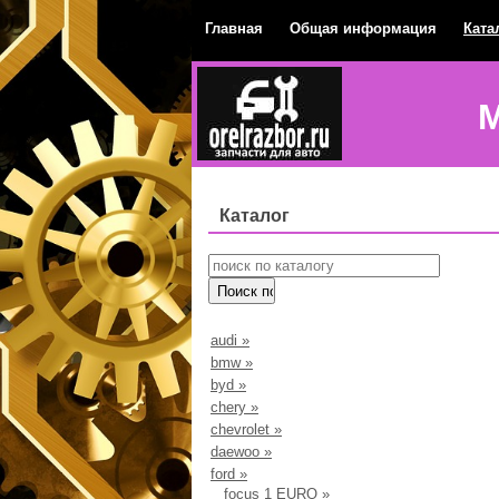
Главная
Общая информация
Ката
М
Каталог
audi
»
bmw
»
byd
»
chery
»
chevrolet
»
daewoo
»
ford
»
focus 1 EURO
»